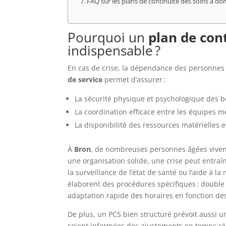
FAQ sur les plans de continuité des soins à dom
Pourquoi un
plan de con
indispensable ?
En cas de crise, la dépendance des personnes
de service
permet d’assurer :
La sécurité physique et psychologique des bé
La coordination efficace entre les équipes m
La disponibilité des ressources matérielles
À
Bron
, de nombreuses personnes âgées vivent
une organisation solide, une crise peut entra
la surveillance de l’état de santé ou l’aide à 
élaborent des procédures spécifiques : double 
adaptation rapide des horaires en fonction des
De plus, un PCS bien structuré prévoit aussi u
soient informées des ajustements en temps réel