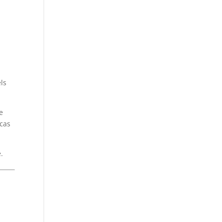
ls
e
 cas
.