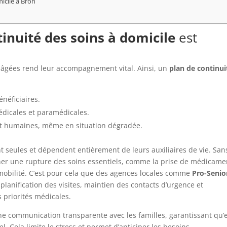
icile à Bron
tinuité des soins à domicile
est
 âgées rend leur accompagnement vital. Ainsi, un
plan de continui
néficiaires.
édicales et paramédicales.
 et humaines, même en situation dégradée.
 seules et dépendent entièrement de leurs auxiliaires de vie. San
îner une rupture des soins essentiels, comme la prise de médicame
la mobilité. C’est pour cela que des agences locales comme
Pro-Senio
planification des visites, maintien des contacts d’urgence et
 priorités médicales.
ne communication transparente avec les familles, garantissant qu’e
. Cela limite le stress et permet d’anticiper les besoins