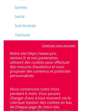
Saintes
Sarlat
Sud-Gironde
Toulouse
Tulle
Continuer sans accepter
Villeneuve-Sur-Lot
Notre site https://www.pro-
seniors.fr et nos partenaires
utilisent des cookies pour effectuer
des mesures d’audience et vous
proposer des contenus et publicités
personnalisés.
Rhône-Alpes
Nous conservons votre choix
Bron
pendant 6 mois. Vous pouvez
changer d’avis à tout moment via la
rubrique Gestion des cookies en bas
Lyon
de chaque page de notre site.