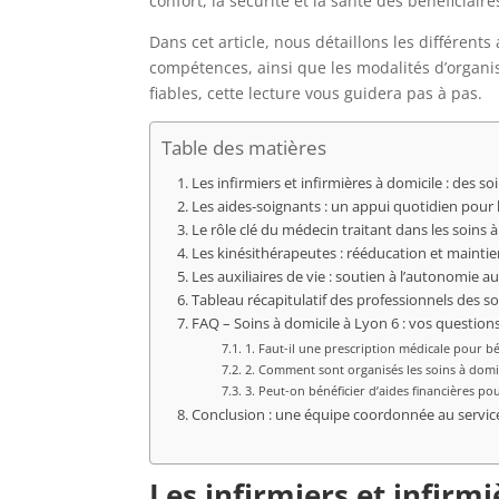
confort, la sécurité et la santé des bénéficiaire
Dans cet article, nous détaillons les différent
compétences, ainsi que les modalités d’organi
fiables, cette lecture vous guidera pas à pas.
Table des matières
Les infirmiers et infirmières à domicile : des 
Les aides-soignants : un appui quotidien pour l
Le rôle clé du médecin traitant dans les soins 
Les kinésithérapeutes : rééducation et maintie
Les auxiliaires de vie : soutien à l’autonomie a
Tableau récapitulatif des professionnels des so
FAQ – Soins à domicile à Lyon 6 : vos question
1. Faut-il une prescription médicale pour bé
2. Comment sont organisés les soins à domic
3. Peut-on bénéficier d’aides financières pou
Conclusion : une équipe coordonnée au service
Les infirmiers et infirm