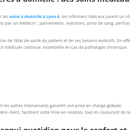
r les
soins à domicile à Lyon 6
, les infirmiers libéraux jouent un rô
rits par un médecin : pansements, injections, prise de sang, perfus
ion de l’état de santé du patient et de ses besoins évolutifs. En effe
ce médicale continue, essentielle en cas de pathologie chronique.
et les autres intervenants garantit une prise en charge globale.
re client, facilitent cette mise en relation, tout en s’assurant de l
 appui quotidien pour le confort et