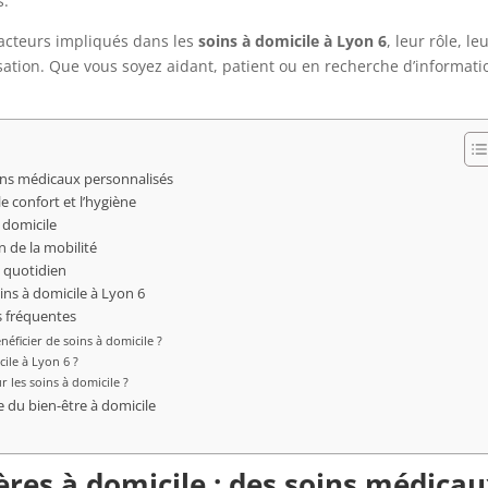
s.
s acteurs impliqués dans les
soins à domicile à Lyon 6
, leur rôle, le
sation. Que vous soyez aidant, patient ou en recherche d’informati
soins médicaux personnalisés
e confort et l’hygiène
à domicile
n de la mobilité
u quotidien
ins à domicile à Lyon 6
s fréquentes
néficier de soins à domicile ?
ile à Lyon 6 ?
r les soins à domicile ?
 du bien-être à domicile
ières à domicile : des soins médica