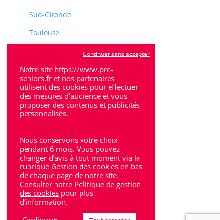
Sud-Gironde
Toulouse
Tulle
Continuer sans accepter
Notre site https://www.pro-
Villeneuve-Sur-Lot
seniors.fr et nos partenaires
utilisent des cookies pour effectuer
des mesures d’audience et vous
proposer des contenus et publicités
personnalisés.
Rhône-Alpes
Nous conservons votre choix
pendant 6 mois. Vous pouvez
Bron
changer d’avis à tout moment via la
rubrique Gestion des cookies en bas
Lyon
de chaque page de notre site.
Consulter notre Politique de gestion
Lyon 6
des cookies
pour plus
d’information.
Villeurbanne
Configurer