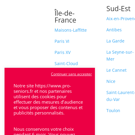
Sud-Est
Île-de-
France
Aix-en-Proven
Antibes
Maisons-Laffitte
La Garde
Paris VI
La Seyne-sur-
Paris XV
Mer
Saint-Cloud
Le Cannet
Continuer sans accepter
Sceaux
Nice
Notre site https://www.pro-
seniors.fr et nos partenaires
Saint-Laurent
utilisent des cookies pour
du-Var
effectuer des mesures d’audience
et vous proposer des contenus et
Toulon
publicités personnalisés.
Nous conservons votre choix
pendant 6 mois. Vous pouvez