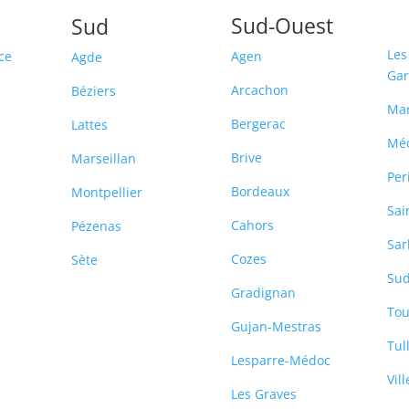
Sud-Ouest
Sud
Les
ce
Agen
Agde
Ga
Arcachon
Béziers
Ma
Bergerac
Lattes
Mé
Brive
Marseillan
Per
Bordeaux
Montpellier
Sai
Cahors
Pézenas
Sar
Cozes
Sète
Sud
-
Gradignan
Tou
Gujan-Mestras
Tul
Lesparre-Médoc
Vil
Les Graves