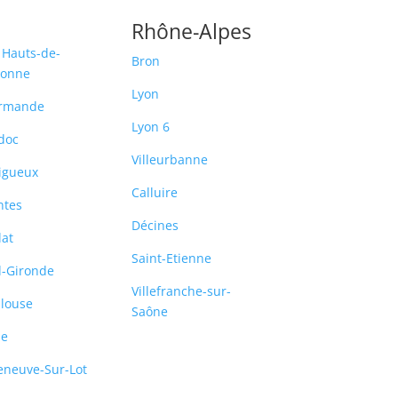
Rhône-Alpes
 Hauts-de-
Bron
ronne
Lyon
rmande
Lyon 6
doc
Villeurbanne
igueux
Calluire
ntes
Décines
lat
Saint-Etienne
-Gironde
Villefranche-sur-
louse
Saône
le
leneuve-Sur-Lot