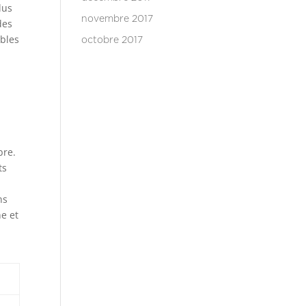
lus
novembre 2017
des
ibles
octobre 2017
à
bre.
ts
ns
ne et