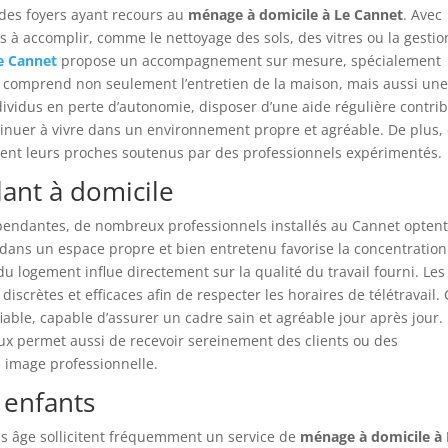
 des foyers ayant recours au
ménage à domicile à Le Cannet
. Avec
les à accomplir, comme le nettoyage des sols, des vitres ou la gesti
e Cannet
propose un accompagnement sur mesure, spécialement
comprend non seulement l’entretien de la maison, mais aussi un
dividus en perte d’autonomie, disposer d’une aide régulière contri
tinuer à vivre dans un environnement propre et agréable. De plus,
avent leurs proches soutenus par des professionnels expérimentés.
lant à domicile
ndépendantes, de nombreux professionnels installés au Cannet opten
er dans un espace propre et bien entretenu favorise la concentration
n du logement influe directement sur la qualité du travail fourni. Les
iscrètes et efficaces afin de respecter les horaires de télétravail.
iable, capable d’assurer un cadre sain et agréable jour après jour.
eux permet aussi de recevoir sereinement des clients ou des
e image professionnelle.
 enfants
as âge sollicitent fréquemment un service de
ménage à domicile à 