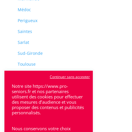
Médoc
Perigueux
Saintes
Sarlat
Sud-Gironde
Toulouse
Tulle
Continuer sans accepter
Villeneuve-Sur-Lot
Notre site https://www.pro-
seniors.fr et nos partenaires
utilisent des cookies pour effectuer
des mesures d’audience et vous
proposer des contenus et publicités
personnalisés.
Rhône-Alpes
Nous conservons votre choix