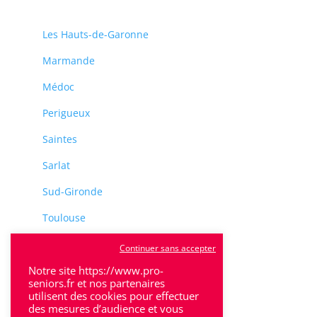
Les Hauts-de-Garonne
Marmande
Médoc
Perigueux
Saintes
Sarlat
Sud-Gironde
Toulouse
Tulle
Continuer sans accepter
Notre site https://www.pro-
Villeneuve-Sur-Lot
seniors.fr et nos partenaires
utilisent des cookies pour effectuer
des mesures d’audience et vous