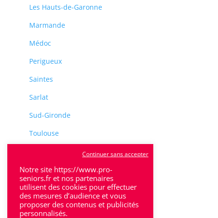
Les Hauts-de-Garonne
Marmande
Médoc
Perigueux
Saintes
Sarlat
Sud-Gironde
Toulouse
Tulle
Continuer sans accepter
Villeneuve-Sur-Lot
Notre site https://www.pro-
seniors.fr et nos partenaires
utilisent des cookies pour effectuer
des mesures d’audience et vous
proposer des contenus et publicités
personnalisés.