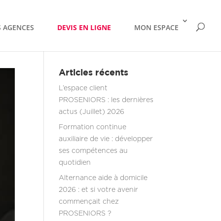
 AGENCES
DEVIS EN LIGNE
MON ESPACE
Articles récents
L’espace client
PROSENIORS : les dernières
actus (Juillet) 2026
Formation continue
auxiliaire de vie : développer
ses compétences au
quotidien
Alternance aide à domicile
2026 : et si votre avenir
commençait chez
PROSENIORS ?