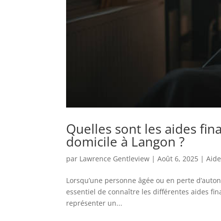
Quelles sont les aides fi
domicile à Langon ?
par
Lawrence Gentleview
|
Août 6, 2025
|
Aide
Lorsqu’une personne âgée ou en perte d’autonom
essentiel de connaître les différentes aides fi
représenter un...