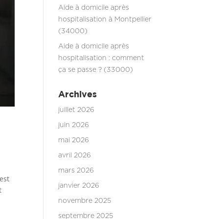
Aide à domicile après
hospitalisation à Montpellier
(34000)
Aide à domicile après
hospitalisation : comment
ça se passe ? (33000)
Archives
juillet 2026
juin 2026
mai 2026
avril 2026
mars 2026
est
janvier 2026
t
novembre 2025
septembre 2025