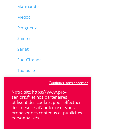
Marmande
Médoc
Perigueux
Saintes
Sarlat
Sud-Gironde
Toulouse
Tulle
Continuer sans accepter
Villeneuve-Sur-Lot
Notre site https://www.pro-
seniors.fr et nos partenaires
utilisent des cookies pour effectuer
des mesures d’audience et vous
proposer des contenus et publicités
personnalisés.
Rhône-Alpes