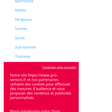
Marmande
Médoc
Perigueux
Saintes
Sarlat
Sud-Gironde
Toulouse
Tulle
Continuer sans accepter
Villeneuve-Sur-Lot
Notre site https://www.pro-
seniors.fr et nos partenaires
utilisent des cookies pour effectuer
des mesures d’audience et vous
proposer des contenus et publicités
personnalisés.
Rhône-Alpes
Nous conservons votre choix