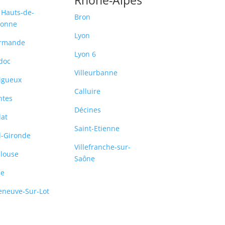
 Hauts-de-
Bron
ronne
Lyon
rmande
Lyon 6
doc
Villeurbanne
igueux
Calluire
ntes
Décines
lat
Saint-Etienne
-Gironde
Villefranche-sur-
louse
Saône
le
leneuve-Sur-Lot