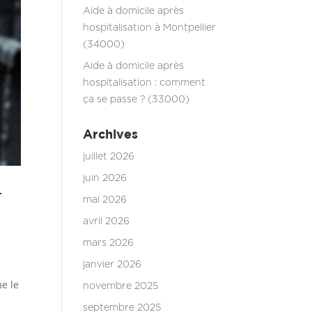
Aide à domicile après
hospitalisation à Montpellier
(34000)
Aide à domicile après
hospitalisation : comment
ça se passe ? (33000)
Archives
juillet 2026
juin 2026
r
mai 2026
avril 2026
mars 2026
janvier 2026
me le
novembre 2025
septembre 2025