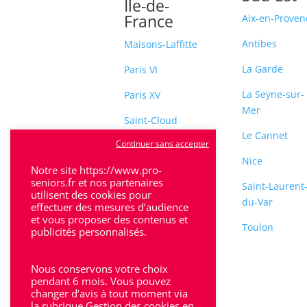
Île-de-
France
Aix-en-Proven
Antibes
Maisons-Laffitte
La Garde
Paris VI
La Seyne-sur-
Paris XV
Mer
Saint-Cloud
Le Cannet
Continuer sans accepter
Sceaux
Nice
Notre site https://www.pro-
seniors.fr et nos partenaires
Saint-Laurent
utilisent des cookies pour
du-Var
effectuer des mesures d’audience
et vous proposer des contenus et
Toulon
publicités personnalisés.
Nous conservons votre choix
pendant 6 mois. Vous pouvez
changer d’avis à tout moment via
la rubrique Gestion des cookies en