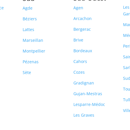
Les
ce
Agen
Agde
Ga
Arcachon
Béziers
Ma
Bergerac
Lattes
Mé
Brive
Marseillan
Per
Bordeaux
Montpellier
Sai
Cahors
Pézenas
Sar
Cozes
Sète
Sud
-
Gradignan
Tou
Gujan-Mestras
Tul
Lesparre-Médoc
Vil
Les Graves