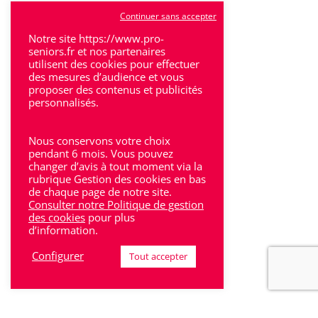
Tulle
Continuer sans accepter
Notre site https://www.pro-
Villeneuve-Sur-Lot
seniors.fr et nos partenaires
utilisent des cookies pour effectuer
des mesures d’audience et vous
proposer des contenus et publicités
personnalisés.
Rhône-Alpes
Nous conservons votre choix
pendant 6 mois. Vous pouvez
Bron
changer d’avis à tout moment via la
rubrique Gestion des cookies en bas
Lyon
de chaque page de notre site.
Consulter notre Politique de gestion
Lyon 6
des cookies
pour plus
d’information.
Villeurbanne
Configurer
Tout accepter
Calluire
Décines
Saint-Etienne