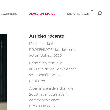
 AGENCES
DEVIS EN LIGNE
MON ESPACE
Articles récents
L’espace client
PROSENIORS : les dernières
actus (Juillet) 2026
Formation continue
auxiliaire de vie : développer
ses compétences au
quotidien
Alternance aide à domicile
2026 : et si votre avenir
commençait chez
PROSENIORS ?