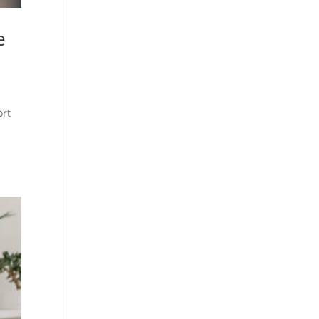
e
ort