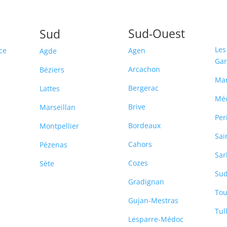
Sud-Ouest
Sud
Les
ce
Agen
Agde
Ga
Arcachon
Béziers
Ma
Bergerac
Lattes
Mé
Brive
Marseillan
Per
Bordeaux
Montpellier
Sai
Cahors
Pézenas
Sar
Cozes
Sète
Sud
-
Gradignan
Tou
Gujan-Mestras
Tul
Lesparre-Médoc