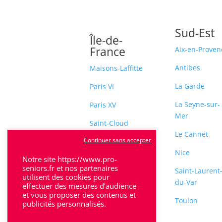
Sud-Est
Île-de-
France
Aix-en-Proven
Antibes
Maisons-Laffitte
La Garde
Paris VI
La Seyne-sur-
Paris XV
Mer
Saint-Cloud
Le Cannet
Continuer sans accepter
Sceaux
Nice
Notre site https://www.pro-
seniors.fr et nos partenaires
Saint-Laurent
utilisent des cookies pour
du-Var
effectuer des mesures d’audience
et vous proposer des contenus et
Toulon
publicités personnalisés.