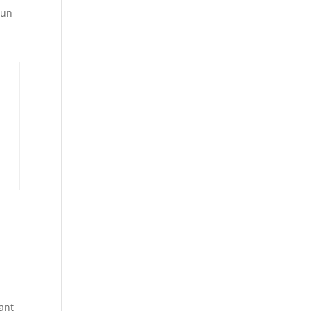
 un
eant