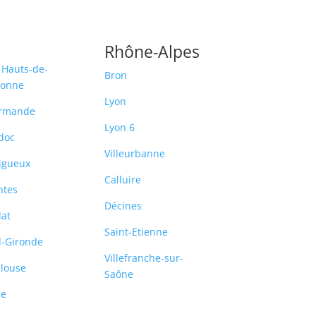
Rhône-Alpes
 Hauts-de-
Bron
ronne
Lyon
rmande
Lyon 6
doc
Villeurbanne
igueux
Calluire
ntes
Décines
lat
Saint-Etienne
-Gironde
Villefranche-sur-
louse
Saône
le