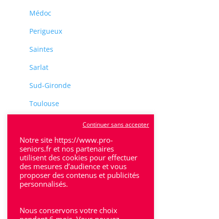
Médoc
Perigueux
Saintes
Sarlat
Sud-Gironde
Toulouse
Tulle
Continuer sans accepter
Villeneuve-Sur-Lot
Notre site https://www.pro-
seniors.fr et nos partenaires
utilisent des cookies pour effectuer
des mesures d’audience et vous
proposer des contenus et publicités
personnalisés.
Rhône-Alpes
Nous conservons votre choix
Bron