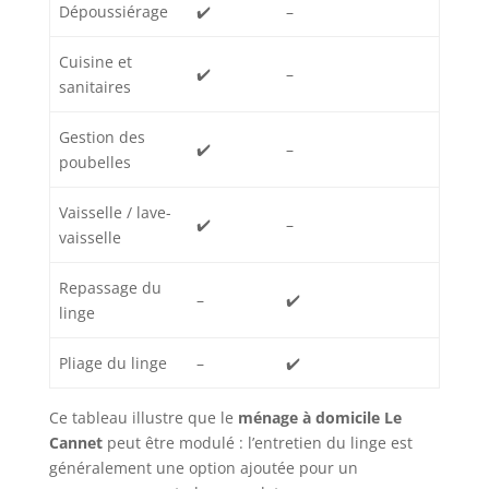
Dépoussiérage
✔️
–
Cuisine et
✔️
–
sanitaires
Gestion des
✔️
–
poubelles
Vaisselle / lave-
✔️
–
vaisselle
Repassage du
–
✔️
linge
Pliage du linge
–
✔️
Ce tableau illustre que le
ménage à domicile Le
Cannet
peut être modulé : l’entretien du linge est
généralement une option ajoutée pour un