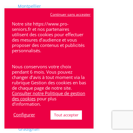
Montpellier
Continuer sans accepter
Pézenas
Notre site https://www.pro-
Sète
seniors.fr et nos partenaires
utilisent des cookies pour effectuer
des mesures d’audience et vous
Sud-Ouest
proposer des contenus et publicités
personnalisés.
Agen
Arcachon
Nous conservons votre choix
pendant 6 mois. Vous pouvez
Bergerac
changer d’avis à tout moment via la
rubrique Gestion des cookies en bas
Brive
de chaque page de notre site.
Consulter notre Politique de gestion
Bordeaux
des cookies
pour plus
d’information.
Cahors
Configurer
Tout accepter
Cozes
Gradignan