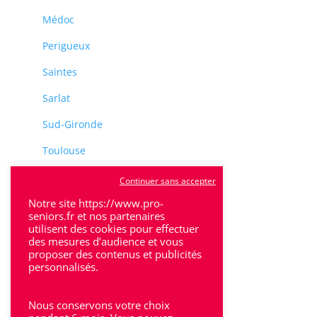
Médoc
Perigueux
Saintes
Sarlat
Sud-Gironde
Toulouse
Tulle
Continuer sans accepter
Notre site https://www.pro-
Villeneuve-Sur-Lot
seniors.fr et nos partenaires
utilisent des cookies pour effectuer
des mesures d’audience et vous
proposer des contenus et publicités
personnalisés.
Rhône-Alpes
Nous conservons votre choix