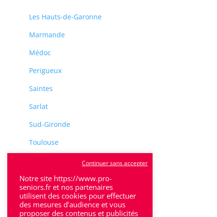
Les Hauts-de-Garonne
Marmande
Médoc
Perigueux
Saintes
Sarlat
Sud-Gironde
Toulouse
Tulle
Continuer sans accepter
Notre site https://www.pro-
Villeneuve-Sur-Lot
seniors.fr et nos partenaires
utilisent des cookies pour effectuer
des mesures d’audience et vous
proposer des contenus et publicités