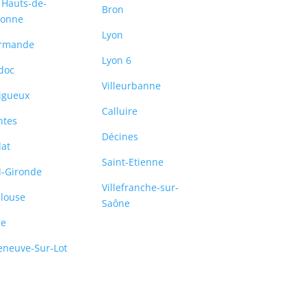
 Hauts-de-
Bron
ronne
Lyon
rmande
Lyon 6
doc
Villeurbanne
igueux
Calluire
ntes
Décines
lat
Saint-Etienne
-Gironde
Villefranche-sur-
louse
Saône
le
leneuve-Sur-Lot