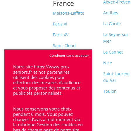
France
Aix-en-Proven
Antibes
Maisons-Laffitte
La Garde
Paris VI
La Seyne-sur-
Paris XV
Mer
Saint-Cloud
Le Cannet
Continuer sans accepter
Sceaux
Nice
Notre site https://www.pro-
seniors.fr et nos partenaires
Saint-Laurent
utilisent des cookies pour
du-Var
effectuer des mesures d’audience
et vous proposer des contenus et
Toulon
publicités personnalisés.
Nous conservons votre choix
pendant 6 mois. Vous pouvez
changer d’avis à tout moment via
la rubrique Gestion des cookies en
bas de chaque page de notre site.