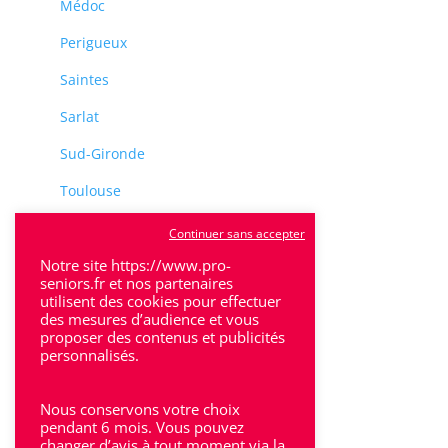
Médoc
Perigueux
Saintes
Sarlat
Sud-Gironde
Toulouse
Tulle
Continuer sans accepter
Villeneuve-Sur-Lot
Notre site https://www.pro-
seniors.fr et nos partenaires
utilisent des cookies pour effectuer
des mesures d’audience et vous
proposer des contenus et publicités
personnalisés.
Rhône-Alpes
Nous conservons votre choix
Bron
pendant 6 mois. Vous pouvez
changer d’avis à tout moment via la