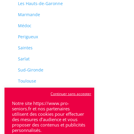
Les Hauts-de-Garonne
Marmande
Médoc
Perigueux
Saintes
Sarlat
Sud-Gironde
Toulouse
Tulle
Continuer sans accepter
Villeneuve-Sur-Lot
Notre site https://www.pro-
seniors.fr et nos partenaires
utilisent des cookies pour effectuer
des mesures d’audience et vous
proposer des contenus et publicités
personnalisés.