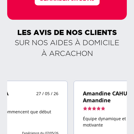
LES AVIS DE NOS CLIENTS
SUR NOS AIDES À DOMICILE
À
ARCACHON
Amandine CAHUZAC,
22 / 03 /
Amandine
26
Note
de
Équipe dynamique et à l'écoute, ambiance
5,0
motivante
sur