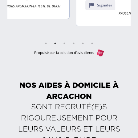
10
Signaler
Expérience du 18/02/26
avis
PROSENIORS ARCACHON-LA TESTE DE BUCH
Propulsé par la solution d'avis clients
NOS AIDES À DOMICILE À
ARCACHON
SONT RECRUTÉ(E)S
RIGOUREUSEMENT POUR
LEURS VALEURS ET LEURS