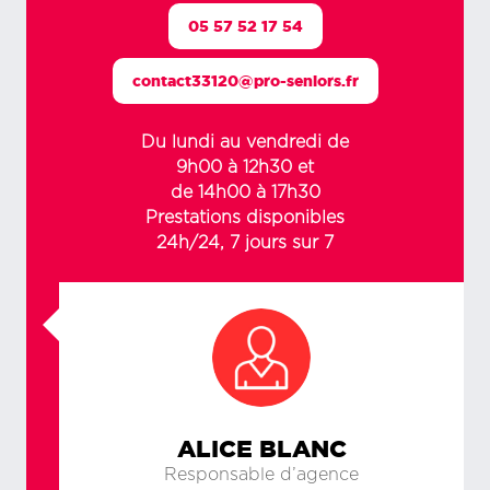
05 57 52 17 54
contact33120@pro-seniors.fr
Du lundi au vendredi de
9h00 à 12h30 et
de 14h00 à 17h30
Prestations disponibles
24h/24, 7 jours sur 7
ALICE BLANC
Responsable d’agence