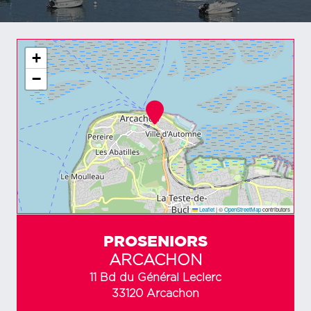
+
−
Leaflet
|
©
OpenStreetMap
contributors
PROSENIORS
ARCACHON
11 Bd du Général Leclerc
33120 Arcachon