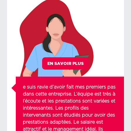
EN SAVOIR PLUS
e suis ravie d’avoir fait mes premiers pas
dans cette entreprise. L’équipe est très à
l’écoute et les prestations sont variées et
intéressantes. Les profils des
intervenants sont étudiés pour avoir des
prestations adaptées. Le salaire est
attractif et le management idéal. Ils