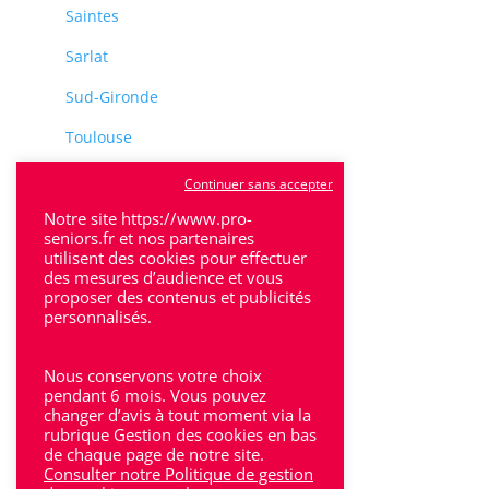
Saintes
Sarlat
Sud-Gironde
Toulouse
Tulle
Continuer sans accepter
Villeneuve-Sur-Lot
Notre site https://www.pro-
seniors.fr et nos partenaires
utilisent des cookies pour effectuer
des mesures d’audience et vous
proposer des contenus et publicités
personnalisés.
Rhône-Alpes
Nous conservons votre choix
Bron
pendant 6 mois. Vous pouvez
changer d’avis à tout moment via la
rubrique Gestion des cookies en bas
Lyon
de chaque page de notre site.
Consulter notre Politique de gestion
Lyon 6