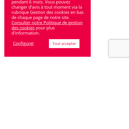
pendant 6 mois. Vous pouvez
Sarlat
changer d’avis à tout moment via la
rubrique Gestion des cookies en bas
Sud-Gironde
de chaque page de notre site.
Consulter notre Politique de gestion
Toulouse
des cookies
pour plus
d’information.
Tulle
Configurer
Tout accepter
Villeneuve-Sur-Lot
Rhône-Alpes
Bron
Lyon
Lyon 6
Villeurbanne