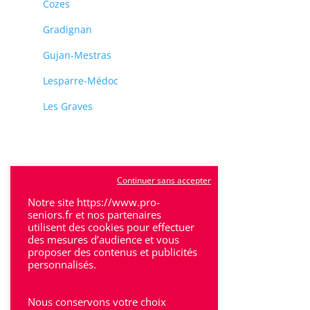
Cozes
Gradignan
Gujan-Mestras
Lesparre-Médoc
Les Graves
Continuer sans accepter
Les Hauts-de-Garonne
Notre site https://www.pro-
Marmande
seniors.fr et nos partenaires
utilisent des cookies pour effectuer
Médoc
des mesures d’audience et vous
proposer des contenus et publicités
Perigueux
personnalisés.
Saintes
Nous conservons votre choix