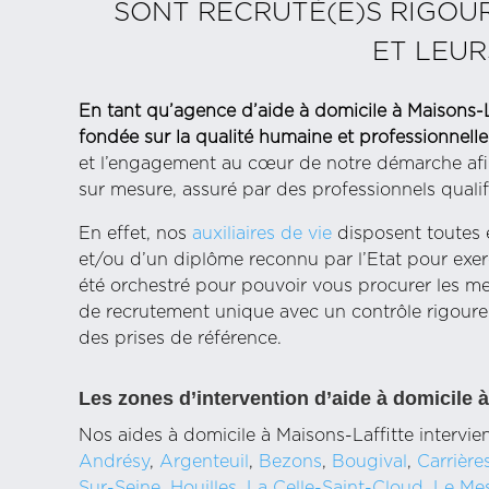
SONT RECRUTÉ(E)S RIGOU
ET LEUR
En tant qu’agence d’aide à domicile à Maisons
fondée sur la qualité humaine et professionnelle 
et l’engagement au cœur de notre démarche af
sur mesure, assuré par des professionnels qualifié
En effet, nos
auxiliaires de vie
disposent toutes e
et/ou d’un diplôme reconnu par l’Etat pour exer
été orchestré pour pouvoir vous procurer les mei
de recrutement unique avec un contrôle rigoure
des prises de référence.
Les zones d’intervention d’aide à domicile à
Nos aides à domicile à Maisons-Laffitte intervi
Andrésy
,
Argenteuil
,
Bezons
,
Bougival
,
Carrière
Sur-Seine
,
Houilles
,
La Celle-Saint-Cloud
,
Le Mes