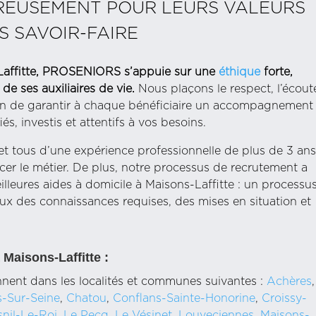
REUSEMENT POUR LEURS VALEURS
S SAVOIR-FAIRE
-Laffitte, PROSENIORS s’appuie sur une
éthique
forte,
de ses auxiliaires de vie.
Nous plaçons le respect, l’écout
in de garantir à chaque bénéficiaire un accompagnement
s, investis et attentifs à vos besoins.
t tous d’une expérience professionnelle de plus de 3 ans
cer le métier. De plus, notre processus de recrutement a
lleures aides à domicile à Maisons-Laffitte : un processu
ux des connaissances requises, des mises en situation et
 Maisons-Laffitte :
ennent dans les localités et communes suivantes :
Achères
,
s-Sur-Seine
,
Chatou
,
Conflans-Sainte-Honorine
,
Croissy-
nil-Le-Roi,
Le Pecq
,
Le Vésinet
,
Louveciennes
,
Maisons-