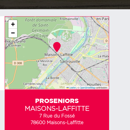
+
−
Leaflet
|
©
OpenStreetMap
contributors
PROSENIORS
MAISONS-LAFFITTE
7 Rue du Fossé
78600 Maisons-Laffitte