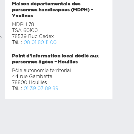
Maison départementale des
personnes handicapées (MDPH) –
Yvelines
MDPH 78
TSA 60100
78539 Buc Cedex
e
Tél. :
08 01 80 11 00
Point d’information local dédié aux
personnes âgées – Houilles
Pôle autonomie territorial
44 rue Gambetta
s
78800 Houilles
Tél. :
01 39 07 89 89