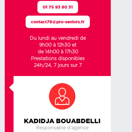
01 75 93 80 31
contact78@pro-seniors.fr
Du lundi au vendredi de
9h00 à 12h30 et
de 14h00 à 17h30
Prestations disponibles
24h/24, 7 jours sur 7
KADIDJA BOUABDELLI
Responsable d’agence