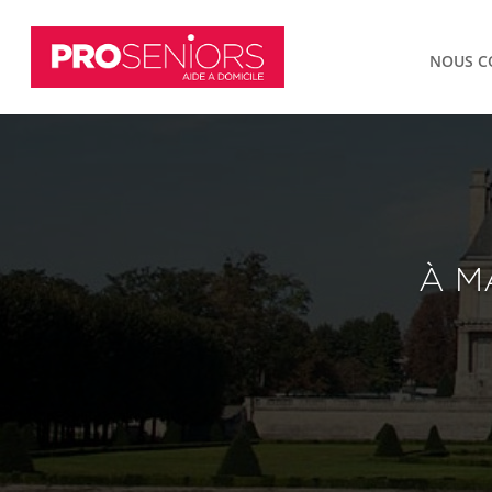
NOUS C
À
M