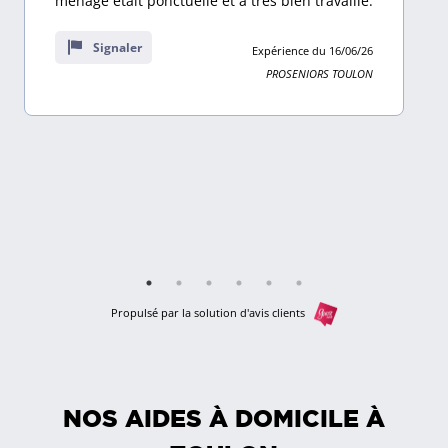
ménage était ponctuelle et a très bien travaillé.
sur
9
Signaler
Expérience du 16/06/26
avis
PROSENIORS TOULON
Propulsé par la solution d'avis clients
NOS AIDES À DOMICILE À