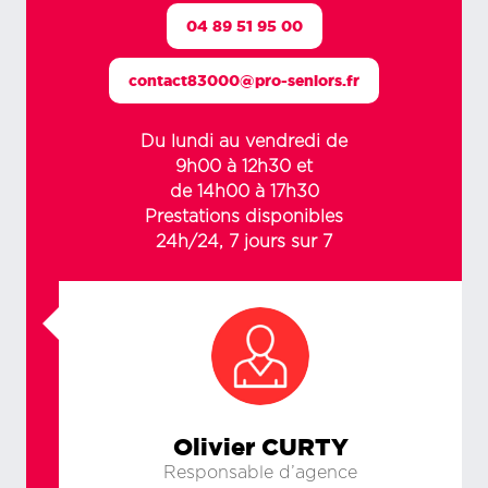
04 89 51 95 00
contact83000@pro-seniors.fr
Du lundi au vendredi de
9h00 à 12h30 et
de 14h00 à 17h30
Prestations disponibles
24h/24, 7 jours sur 7
Olivier CURTY
Responsable d’agence