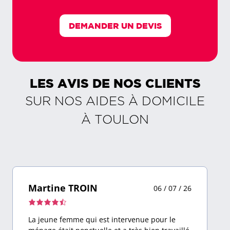
DEMANDER UN DEVIS
LES AVIS DE NOS CLIENTS
SUR NOS AIDES À DOMICILE
À
TOULON
Martine TROIN
06 / 07 / 26
Note
de
La jeune femme qui est intervenue pour le
4,5