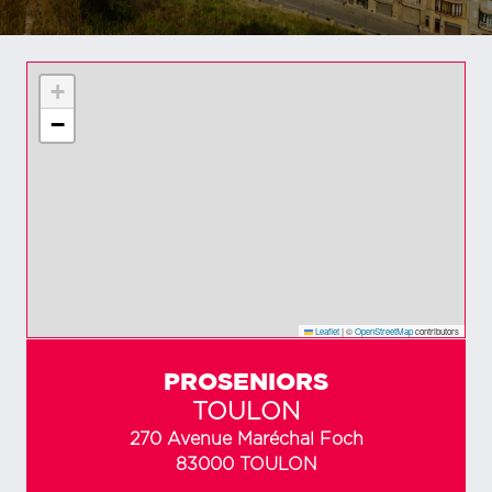
+
−
Leaflet
|
©
OpenStreetMap
contributors
PROSENIORS
TOULON
270 Avenue Maréchal Foch
83000 TOULON