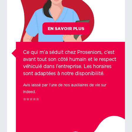
EN SAVOIR PLUS
Ce qui m’a séduit chez Proseniors, c’est
avant tout son côté humain et le respect
véhiculé dans l’entreprise. Les horaires
sont adaptées à notre disponibilité.
Avis laissé par l’une de nos auxiliaires de vie sur
Indeed.
⭐⭐⭐⭐⭐