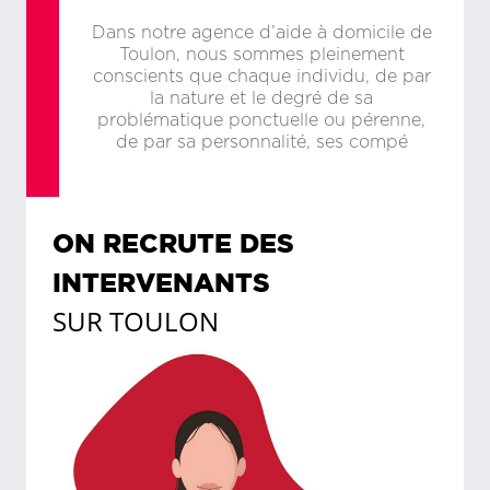
Dans notre agence d’aide à domicile de
Toulon, nous sommes pleinement
conscients que chaque individu, de par
la nature et le degré de sa
problématique ponctuelle ou pérenne,
de par sa personnalité, ses compé
ON RECRUTE DES
INTERVENANTS
SUR
TOULON