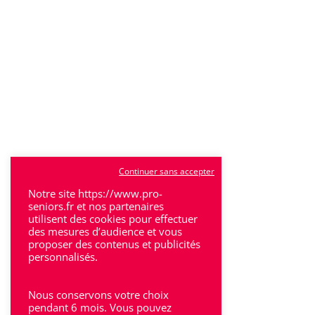
Continuer sans accepter
Notre site https://www.pro-
seniors.fr et nos partenaires
utilisent des cookies pour effectuer
des mesures d’audience et vous
proposer des contenus et publicités
personnalisés.
Nous conservons votre choix
pendant 6 mois. Vous pouvez