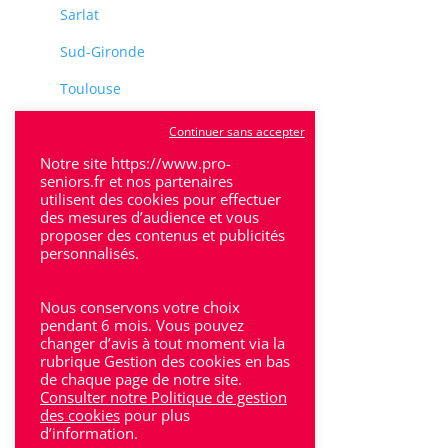
Sarlat
Sud-Gironde
Toulouse
Tulle
Continuer sans accepter
Villeneuve-Sur-Lot
Notre site https://www.pro-
seniors.fr et nos partenaires
utilisent des cookies pour effectuer
des mesures d’audience et vous
proposer des contenus et publicités
personnalisés.
Rhône-Alpes
Nous conservons votre choix
Bron
pendant 6 mois. Vous pouvez
changer d’avis à tout moment via la
rubrique Gestion des cookies en bas
Lyon
de chaque page de notre site.
Consulter notre Politique de gestion
Lyon 6
des cookies
pour plus
d’information.
Villeurbanne