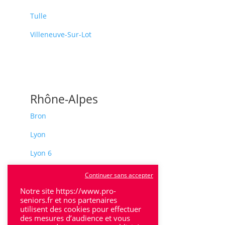
Tulle
Villeneuve-Sur-Lot
Rhône-Alpes
Bron
Lyon
Lyon 6
Villeurbanne
Continuer sans accepter
Calluire
Notre site https://www.pro-
seniors.fr et nos partenaires
utilisent des cookies pour effectuer
Décines
des mesures d’audience et vous