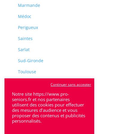
Marmande
Médoc
Perigueux
Saintes
Sarlat
Sud-Gironde
Toulouse
Tulle
Continuer sans accepter
Villeneuve-Sur-Lot
Notre site https://www.pro-
seniors.fr et nos partenaires
utilisent des cookies pour effectuer
des mesures d’audience et vous
proposer des contenus et publicités
personnalisés.
Rhône-Alpes