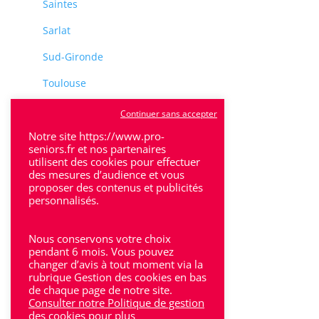
Saintes
Sarlat
Sud-Gironde
Toulouse
Tulle
Continuer sans accepter
Villeneuve-Sur-Lot
Notre site https://www.pro-
seniors.fr et nos partenaires
utilisent des cookies pour effectuer
des mesures d’audience et vous
proposer des contenus et publicités
personnalisés.
Rhône-Alpes
Nous conservons votre choix
Bron
pendant 6 mois. Vous pouvez
changer d’avis à tout moment via la
rubrique Gestion des cookies en bas
Lyon
de chaque page de notre site.
Consulter notre Politique de gestion
Lyon 6
des cookies
pour plus