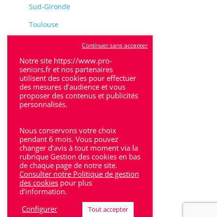
Sud-Gironde
Toulouse
Tulle
Continuer sans accepter
Notre site https://www.pro-
Villeneuve-Sur-Lot
seniors.fr et nos partenaires
utilisent des cookies pour effectuer
des mesures d’audience et vous
proposer des contenus et publicités
personnalisés.
Rhône-Alpes
Nous conservons votre choix
pendant 6 mois. Vous pouvez
Bron
changer d’avis à tout moment via la
rubrique Gestion des cookies en bas
Lyon
de chaque page de notre site.
Consulter notre Politique de gestion
Lyon 6
des cookies
pour plus
d’information.
Villeurbanne
Configurer
Tout accepter
Calluire