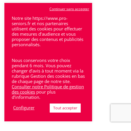
Tulle
Continuer sans accepter
Villeneuve-Sur-Lot
Notre site https://www.pro-
seniors.fr et nos partenaires
utilisent des cookies pour effectuer
des mesures d’audience et vous
proposer des contenus et publicités
personnalisés.
Rhône-Alpes
Nous conservons votre choix
Bron
pendant 6 mois. Vous pouvez
changer d’avis à tout moment via la
rubrique Gestion des cookies en bas
Lyon
de chaque page de notre site.
Consulter notre Politique de gestion
Lyon 6
des cookies
pour plus
d’information.
Villeurbanne
Configurer
Tout accepter
Calluire
Décines
Saint-Etienne