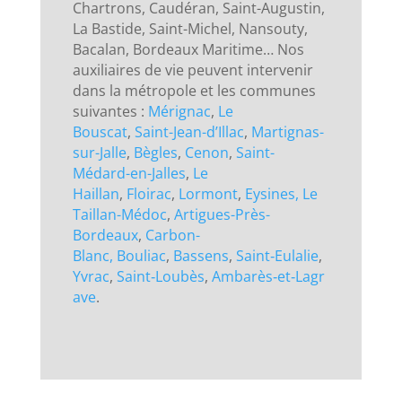
Chartrons, Caudéran, Saint-Augustin,
La Bastide, Saint-Michel, Nansouty,
Bacalan, Bordeaux Maritime… Nos
auxiliaires de vie peuvent intervenir
dans la métropole et les communes
suivantes :
Mérignac
,
Le
Bouscat
,
Saint-Jean-d’Illac
,
Martignas-
sur-Jalle
,
Bègles
,
Cenon
,
Saint-
Médard-en-Jalles
,
Le
Haillan
,
Floirac
,
Lormont
,
Eysines,
Le
Taillan-Médoc
,
Artigues-Près-
Bordeaux
,
Carbon-
Blanc,
Bouliac
,
Bassens
,
Saint‑Eulalie
,
Yvrac
,
Saint‑Loubès
,
Ambarès‑et‑Lagr
ave
.